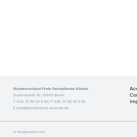
Acc
Bundesverband Freie Darstellende Künste
Co
Dudenstraße 10, 10965 Berlin
Imp
T 030. 51 56 52 5 40, F 030. 51 56 52 5 56
E post@darstellende-kuenste.de
in Kooperation mit