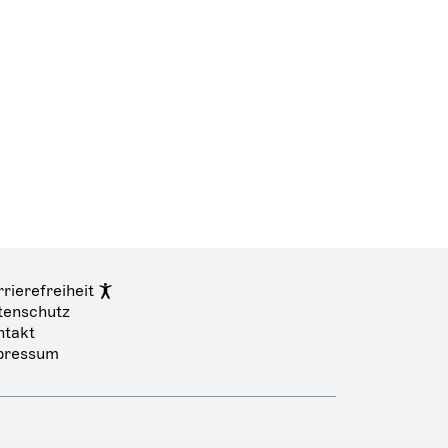
rierefreiheit
tenschutz
ntakt
pressum