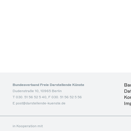
Bar
Bundesverband Freie Darstellende Künste
Da
Dudenstraße 10, 10965 Berlin
Ko
T 030. 51 56 52 5 40, F 030. 51 56 52 5 56
Im
E post@darstellende-kuenste.de
in Kooperation mit