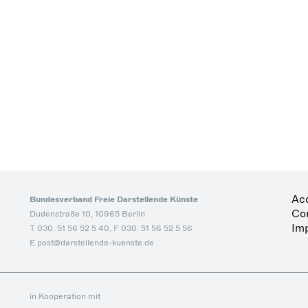
Acc
Bundesverband Freie Darstellende Künste
Co
Dudenstraße 10, 10965 Berlin
Imp
T 030. 51 56 52 5 40, F 030. 51 56 52 5 56
E post@darstellende-kuenste.de
in Kooperation mit