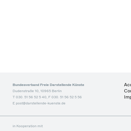
Acc
Bundesverband Freie Darstellende Künste
Co
Dudenstraße 10, 10965 Berlin
Imp
T 030. 51 56 52 5 40, F 030. 51 56 52 5 56
E post@darstellende-kuenste.de
in Kooperation mit